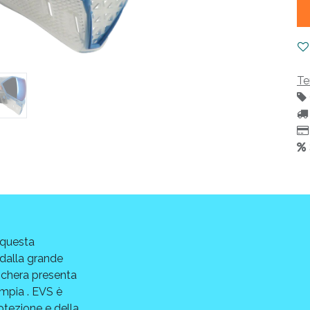
Te
 questa
 dalla grande
schera presenta
ampia . EVS è
rotezione e della