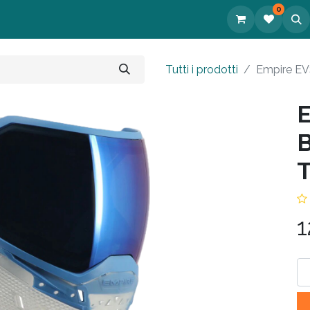
0
tatti
Tutti i prodotti
Empire EVS
E
B
T
1