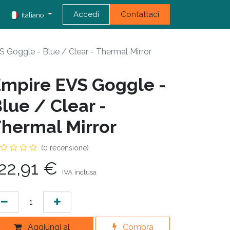
Accedi
Contattaci
Italiano
 Goggle - Blue / Clear - Thermal Mirror
mpire EVS Goggle -
lue / Clear -
hermal Mirror
(0 recensione)
22,91
€
IVA inclusa
Aggiungi al
Compra