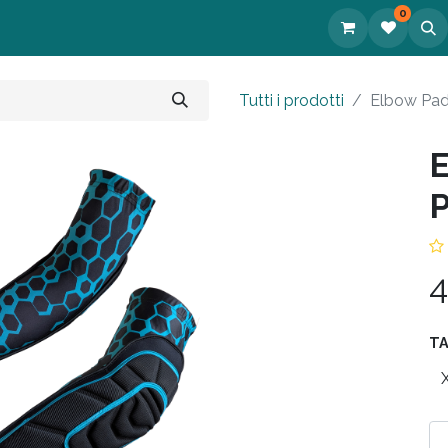
0
tatti
Tutti i prodotti
Elbow Pa
P
4
TA