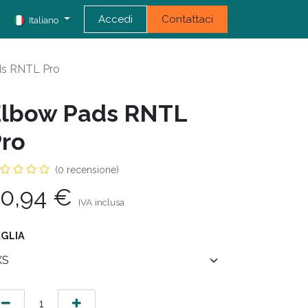
Accedi
Contattaci
Italiano
ds RNTL Pro
Elbow Pads RNTL
ro
(0 recensione)
0,94
€
IVA inclusa
GLIA