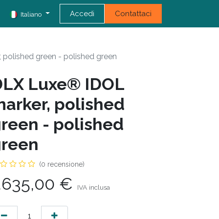
Accedi
Contattaci
Italiano
polished green - polished green
DLX Luxe® IDOL
arker, polished
reen - polished
green
(0 recensione)
.635,00
€
IVA inclusa