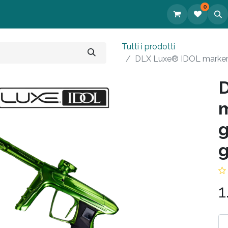
0
tatti
Tutti i prodotti
DLX Luxe® IDOL marker, 
m
g
1