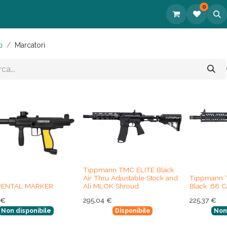
0
tatti
i
Marcatori
Tippmann TMC ELITE Black
Air Thru Adjustable Stock and
Tippmann 
 RENTAL MARKER
Ali MLOK Shroud
Black .68 C
€
295,04
€
225,37
€
Non disponibile
Disponibile
Non