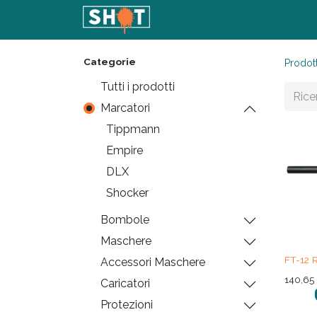
Home
Shop
Articoli
Con
Categorie
Prodott
Tutti i prodotti
Marcatori
Tippmann
Empire
DLX
Shocker
Bombole
Maschere
FT-12
Accessori Maschere
140,65
Caricatori
Protezioni