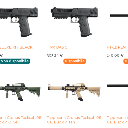
ELUXE KIT BLACK
TiPX BASIC
FT-12 RENT
€
303,24
€
148,68
€
Non disponibile
Disponibile
D
nn Cronus Tactical .68
Tippmann Cronus Tactical .68
Tippmann C
ck / Olive
Cal Black / Tan
Cal Black /