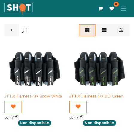
0
JT
JT FX Harness 4+7 Snow White
JT FX Harness 4+7 OD Green
53,27
€
53,27
€
Non disponibile
Non disponibile