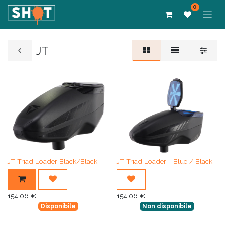
0
JT
JT Triad Loader Black/Black
JT Triad Loader - Blue / Black
154,06
€
154,06
€
Disponibile
Non disponibile