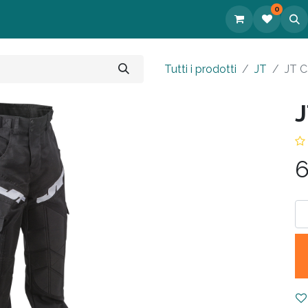
0
tatti
Tutti i prodotti
JT
JT C
J
6