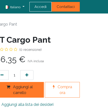
Accedi
Contattaci
Italiano
argo Pant
T Cargo Pant
(0 recensione)
6,35
€
IVA inclusa
Aggiungi al
Compra
carrello
ora
Aggiungi alla lista dei desideri