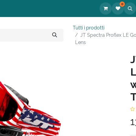
0
tatti
Tutti i prodotti
JT Spectra Proflex LE G
Lens
J
L
w
T
1