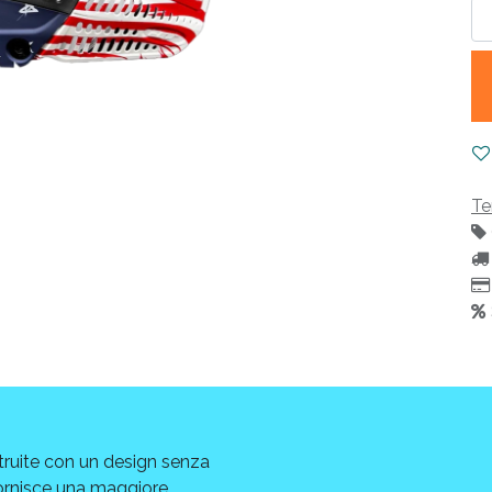
Te
ruite con un design senza
ornisce una maggiore