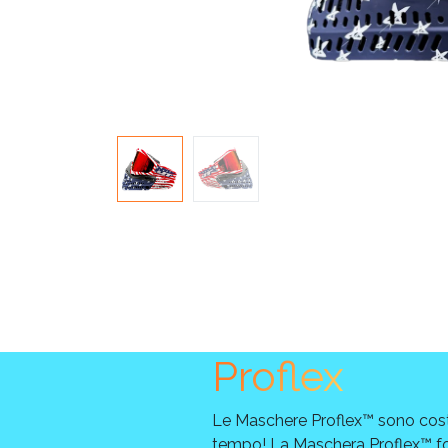
Proflex
Le Maschere Proflex™ sono cost
tempo! La Maschera Proflex™ f