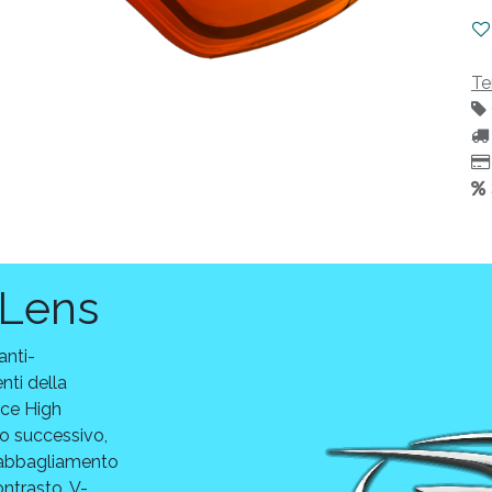
Te
 Lens
anti-
nti della
rce High
lo successivo,
n abbagliamento
ontrasto, V-