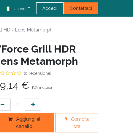
Accedi
Contattaci
Italiano
ill HDR Lens Metamorph
Force Grill HDR
Lens Metamorph
(0 recensione)
9,14
€
IVA inclusa
Aggiungi al
Compra
carrello
ora