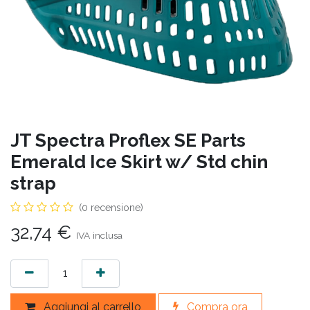
JT Spectra Proflex SE Parts
Emerald Ice Skirt w/ Std chin
strap
(0 recensione)
32,74
€
IVA inclusa
Aggiungi al carrello
Compra ora