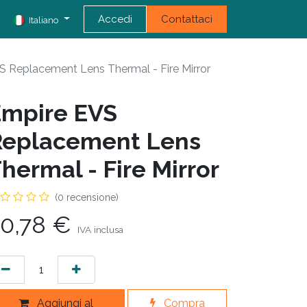
Accedi
Contattaci
Italiano
S Replacement Lens Thermal - Fire Mirror
mpire EVS
Replacement Lens
hermal - Fire Mirror
(0 recensione)
0,78
€
IVA inclusa
Aggiungi al
Compra