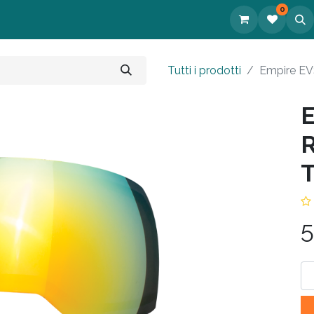
0
tatti
Tutti i prodotti
Empire EV
E
T
5