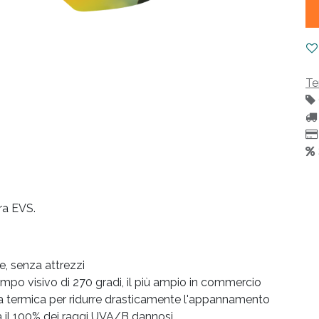
Te
ra EVS.
e, senza attrezzi
ampo visivo di 270 gradi, il più ampio in commercio
ra termica per ridurre drasticamente l'appannamento
ca il 100% dei raggi UVA/B dannosi