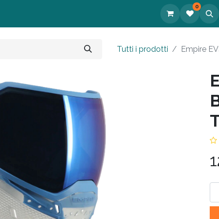
0
tatti
Tutti i prodotti
Empire EVS
E
B
T
1