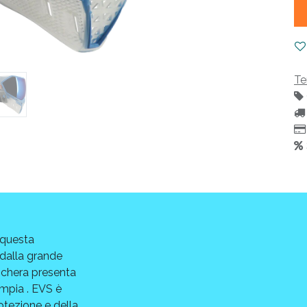
Te
 questa
 dalla grande
schera presenta
ampia . EVS è
rotezione e della