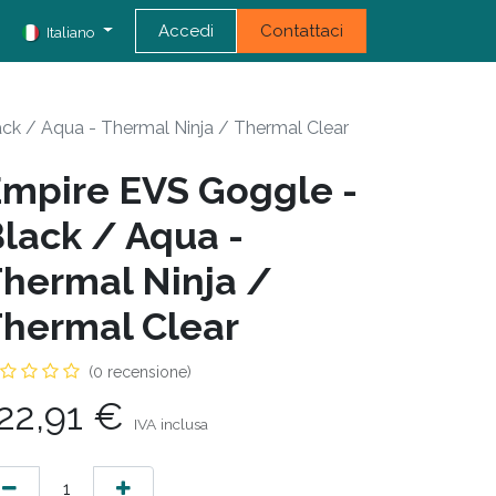
Accedi
Contattaci
Italiano
ck / Aqua - Thermal Ninja / Thermal Clear
mpire EVS Goggle -
lack / Aqua -
hermal Ninja /
hermal Clear
(0 recensione)
22,91
€
IVA inclusa