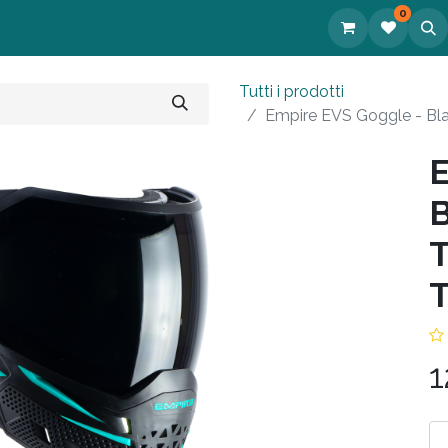
0
tatti
Tutti i prodotti
Empire EVS Goggle - Bla
E
B
T
T
1