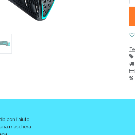
Te
ia con l'aiuto
e una maschera
hera