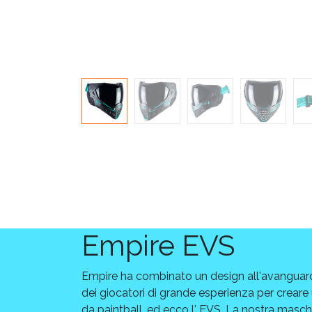
Empire EVS
Empire ha combinato un design all'avanguard
dei giocatori di grande esperienza per crear
da paintball, ed ecco l' EVS. La nostra masc