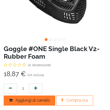
Goggle #ONE Single Black V2-
Rubber Foam
(0 recensione)
18,87
€
IVA inclusa
Aggiungi al carrello
Compra ora